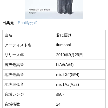
出典元：
Spotify公式
曲名
君に届け
アーティスト名
flumpool
リリース年
2010年9月29日
裏声最高音
hiA#(A#4)
地声最高音
mid2G#(G#4)
地声最低音
mid1A#(A#2)
音域レンジ
高い
音域指数
24