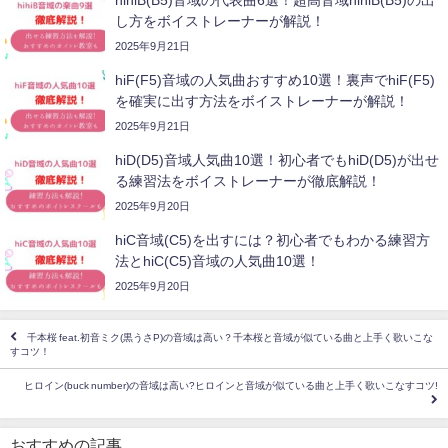
hihiB(B5)音域の代表曲6選！超高音域hihiB(B5)の出
し方をボイストレーナーが解説！
2025年9月21日
hiF(F5)音域の人気曲おすすめ10選！裏声でhiF(F5)
を確実に出す方法をボイストレーナーが解説！
2025年9月21日
hiD(D5)音域人気曲10選！初心者でもhiD(D5)が出せ
る練習法をボイストレーナーが徹底解説！
2025年9月20日
hiC音域(C5)を出すには？初心者でもわかる練習方
法とhiC(C5)音域の人気曲10選！
2025年9月20日
千本桜 feat.初音ミク(黒うさP)の音域は高い？千本桜と音域が似ている曲と上手く歌いこな
すコツ！
ヒロイン(buck number)の音域は高い?ヒロインと音域が似ている曲と上手く歌いこなすコツ!
おすすめの記事