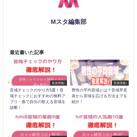
Mスタ編集部
最近書いた記事
音楽情報♪
音楽情報♪
音域チェックのやり方5選！音
男性の平均音域とは？音域早見
域チェックにおすすめの無料ア
表から音域を広げる方法までを
プリ・曲で自分の歌える音域を
紹介！
診断！