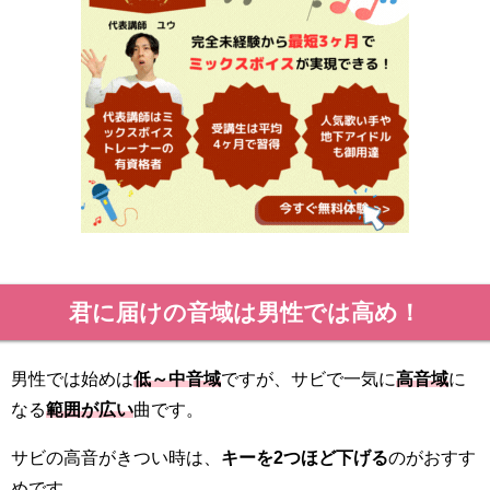
君に届けの音域は男性では高め！
男性では始めは
低～中音域
ですが、サビで一気に
高音域
に
なる
範囲が広い
曲です。
サビの高音がきつい時は、
キーを2つほど下げる
のがおすす
めです。