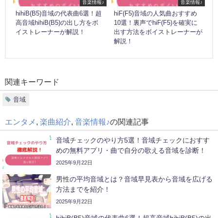
音楽情報♪
音楽情報♪
hihiB(B5)音域の代表曲6選！超
hiF(F5)音域の人気曲おすすめ
高音域hihiB(B5)の出し方をボ
10選！裏声でhiF(F5)を確実に
イストレーナーが解説！
出す方法をボイストレーナーが
解説！
関連キーワード
音域
エンタメ
,
楽曲紹介
,
音楽情報♪
の関連記事
音域チェックのやり方5選！音域チェックにおすす
めの無料アプリ・曲で自分の歌える音域を診断！
2025年9月22日
男性の平均音域とは？音域早見表から音域を広げる
方法までを紹介！
2025年9月22日