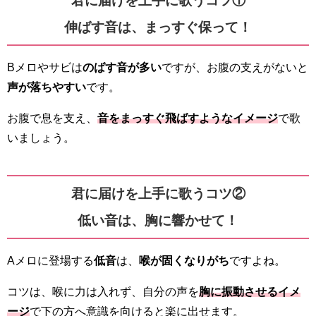
君に届けを上手に歌うコツ①
伸ばす音は、まっすぐ保って！
Bメロやサビは
のばす音が多い
ですが、お腹の支えがないと
声が落ちやすい
です。
お腹で息を支え、
音をまっすぐ飛ばすようなイメージ
で歌
いましょう。
君に届けを上手に歌うコツ②
低い音は、胸に響かせて！
Aメロに登場する
低音
は、
喉が固くなりがち
ですよね。
コツは、喉に力は入れず、自分の声を
胸に振動させるイメ
ージ
で下の方へ意識を向けると楽に出せます。