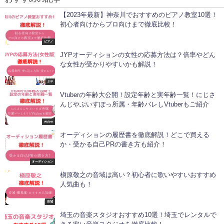
【2023年最新】神奈川でおすすめのピアノ教室10選！
初心者向けからプロ向けまで徹底比較！
ピアノ
JYPオーディションの女性の応募方法は？倍率やどん
な女性が受かりやすいかも解説！
JYP
Vtuberの年齢大公開！設定年齢と実年齢一覧！にじさ
んじやぶいすぽっ所属・年齢バレしVtuberもご紹介
vtuber
オーディションの履歴書を徹底解説！どこで買える
か・受かる自己PRの書き方も紹介！
オーディション
槇原敬之の音域は高い？初心者に歌いやすいおすすめ
人気曲も！
音域
埼玉の音楽スタジオおすすめ10選！埼玉でレンタルで