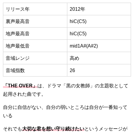
リリース年
2012年
裏声最高音
hiC(C5)
地声最高音
hiC(C5)
地声最低音
mid1A#(A#2)
音域レンジ
高め
音域指数
26
「THE OVER」
は、ドラマ「黒の女教師」の主題歌として
起用された曲です。
自分に自信がない、自分の弱いところは自分が一番知って
いる
それでも
大切な君を想い守り続けたい
というメッセージが