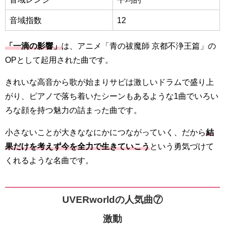
音域指数
12
「一滴の影響」
は、アニメ「青の祓魔師 京都不浄王篇」の
OPとして起用された曲です。
きれいな高音から歌が始まりサビは激しいドラムで盛り上
がり、ピアノで落ち着いたシーンもあるような1曲でいろい
ろな顔を持つ魅力の詰まった曲です。
小さないことが大きななにかにつながっていく、だから
結
果だけを考えず今を全力で生きていこう
という勇気づけて
くれるような名曲です。
UVERworldの人気曲⑦
激動