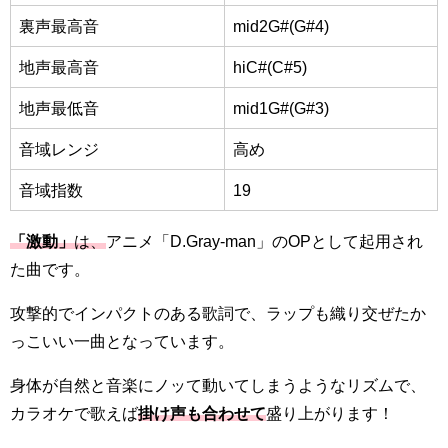
裏声最高音
mid2G#(G#4)
地声最高音
hiC#(C#5)
地声最低音
mid1G#(G#3)
音域レンジ
高め
音域指数
19
「激動」
は、
アニメ「D.Gray-man」のOPとして起用され
た曲です。
攻撃的でインパクトのある歌詞で、ラップも織り交ぜたか
っこいい一曲となっています。
身体が自然と音楽にノッて動いてしまうようなリズムで、
カラオケで歌えば
掛け声も合わせて
盛り上がります！