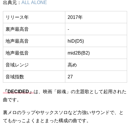
出典元：
ALL ALONE
リリース年
2017年
裏声最高音
-
地声最高音
hiD(D5)
地声最低音
mid2B(B2)
音域レンジ
高め
音域指数
27
「DECIDED」
は、映画「銀魂」の主題歌として起用された
曲です。
裏メロのラップやサックスソロなど力強いサウンドで、と
てもかっこよくまとまった構成の曲です。