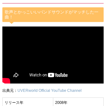
歌声とかっこいいバンドサウンドがマッチした一
曲！
出典元：
UVERworld Official YouTube Channel
リリース年
2008年