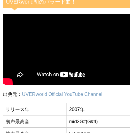
UVERworld初のバラード曲！
出典元：
UVERworld Official YouTube Channel
リリース年
2007年
裏声最高音
mid2G#(G#4)