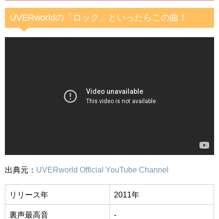
UVERworldの「ロック」といったらこの曲！
出典元：
UVERworld Official YouTube Channel
リリース年
2011年
裏声最高音
-