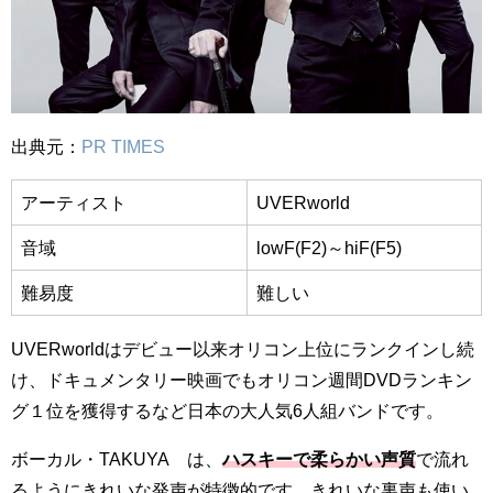
出典元：
PR TIMES
アーティスト
UVERworld
音域
lowF(F2)～hiF(F5)
難易度
難しい
UVERworldはデビュー以来オリコン上位にランクインし続
け、ドキュメンタリー映画でもオリコン週間DVDランキン
グ１位を獲得するなど日本の大人気6人組バンドです。
ボーカル・TAKUYA∞は、
ハスキーで柔らかい声質
で流れ
るようにきれいな発声が特徴的です。きれいな裏声も使い