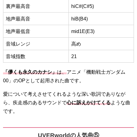
裏声最高音
hiC#(C#5)
地声最高音
hiB(B4)
地声最低音
mid1E(E3)
音域レンジ
高め
音域指数
21
「儚くも永久のカナシ」
は、
アニメ「機動戦士ガンダム
00」のOPとして起用された曲です。
愛について考えさせてくれるような深い歌詞でありなが
ら、疾走感のあるサウンドで
心に訴えかけてくる
ような曲
です。
UVERworldの人気曲⑤