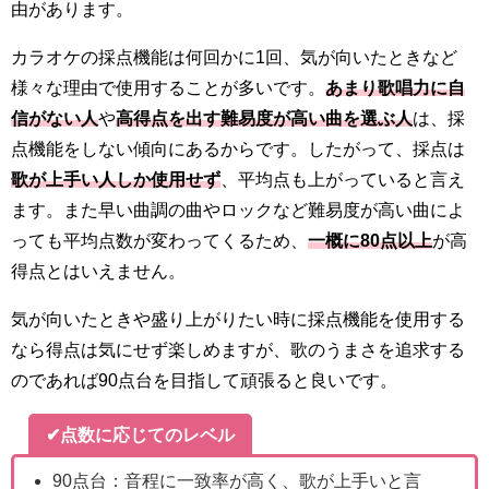
由があります。
カラオケの採点機能は何回かに1回、気が向いたときなど
様々な理由で使用することが多いです。
あまり歌唱力に自
信がない人
や
高得点を出す難易度が高い曲を選ぶ人
は、採
点機能をしない傾向にあるからです。したがって、採点は
歌が上手い人しか使用せず
、平均点も上がっていると言え
ます。また早い曲調の曲やロックなど難易度が高い曲によ
っても平均点数が変わってくるため、
一概に80点以上
が高
得点とはいえません。
気が向いたときや盛り上がりたい時に採点機能を使用する
なら得点は気にせず楽しめますが、歌のうまさを追求する
のであれば90点台を目指して頑張ると良いです。
✔点数に応じてのレベル
90点台：音程に一致率が高く、歌が上手いと言