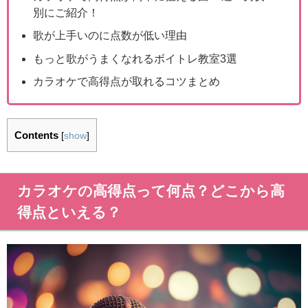
別にご紹介！
歌が上手いのに点数が低い理由
もっと歌がうまくなれるボイトレ教室3選
カラオケで高得点が取れるコツまとめ
Contents
[
show
]
カラオケの高得点って何点？どこから高
得点といえる？