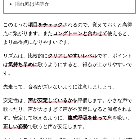
揺れ幅は均等か
このような
項目をチェック
されるので、覚えておくと高得
点に繋がります。また
ロングトーンと合わせて
使えると、
より高得点になりやすいです。
リズムは、比較的に
クリアしやすいレベル
です。ポイント
は
気持ち早めに
歌うようにすると、得点が上がりやすいで
す。
先走って、音程がズレないように注意しましょう。
安定性は、
声が
安
定しているか
を評価します。小さな声で
歌ったり、声が大きすぎて声が不安定になると減点されま
す。安定して歌えるように、
腹式呼吸を使って
息を吸い、
正しい姿勢
で歌うと声が安定します。