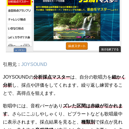
引用元：
JOYSOUND
JOYSOUNDの
分析採点マスター
は、自分の歌唱力を
細かく
分析
し、採点や評価をしてくれます。繰り返し練習するこ
とで、高得点を狙えます。
歌唱中には、音程バーがあり
ズレた区間は赤線が引かれま
す
。さらにこぶしやしゃくり、ビブラートなども歌唱最中
に表示されます。採点結果を見ると、
種類別
で採点が見れ