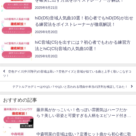
2025年9月21日
hiD(D5)音域人気曲10選！初心者でもhiD(D5)が出せ
る練習法をボイストレーナーが徹底解説！
2025年9月20日
hiC音域(C5)を出すには？初心者でもわかる練習方
法とhiC(C5)音域の人気曲10選！
2025年9月20日
空色デイズ(中川翔子)の音域は高い？空色デイズと音域が似ている曲と上手く歌いこなすコ
ツ！
テアトルアカデミーはやばい？やばいと言われる理由や本当の評判を検証してみた！
おすすめの記事
藤井風がかっこいい！色っぽい雰囲気はハーフだか
ら？美しい容姿と可愛すぎる人柄をエピソード付きで
解説！
エンタメ雑学
中森明菜の音域は低い？定番ヒット曲から初心者に歌