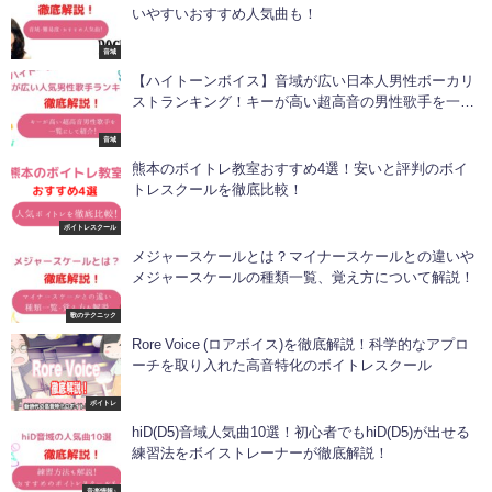
いやすいおすすめ人気曲も！
音域
【ハイトーンボイス】音域が広い日本人男性ボーカリ
ストランキング！キーが高い超高音の男性歌手を一覧
で紹介！
音域
熊本のボイトレ教室おすすめ4選！安いと評判のボイ
トレスクールを徹底比較！
ボイトレスクール
メジャースケールとは？マイナースケールとの違いや
メジャースケールの種類一覧、覚え方について解説！
歌のテクニック
Rore Voice (ロアボイス)を徹底解説！科学的なアプロ
ーチを取り入れた高音特化のボイトレスクール
ボイトレ
hiD(D5)音域人気曲10選！初心者でもhiD(D5)が出せる
練習法をボイストレーナーが徹底解説！
音楽情報♪