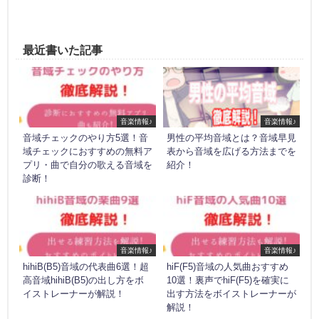
最近書いた記事
音楽情報♪
音楽情報♪
音域チェックのやり方5選！音
男性の平均音域とは？音域早見
域チェックにおすすめの無料ア
表から音域を広げる方法までを
プリ・曲で自分の歌える音域を
紹介！
診断！
音楽情報♪
音楽情報♪
hihiB(B5)音域の代表曲6選！超
hiF(F5)音域の人気曲おすすめ
高音域hihiB(B5)の出し方をボ
10選！裏声でhiF(F5)を確実に
イストレーナーが解説！
出す方法をボイストレーナーが
解説！