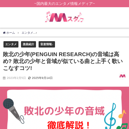
~国内最大のエンタメ情報メディア~
ホーム
エンタメ
敗北の少年(PENGUIN RESEARCH)の音域は高め? 敗北の少年
エンタメ
楽曲紹介
音楽情報♪
敗北の少年(PENGUIN RESEARCH)の音域は高
め? 敗北の少年と音域が似ている曲と上手く歌い
こなすコツ!
2023年2月5日
2025年9月14日