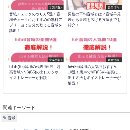
音楽情報♪
音楽情報♪
音域チェックのやり方5選！音
男性の平均音域とは？音域早見
域チェックにおすすめの無料ア
表から音域を広げる方法までを
プリ・曲で自分の歌える音域を
紹介！
診断！
音楽情報♪
音楽情報♪
hihiB(B5)音域の代表曲6選！超
hiF(F5)音域の人気曲おすすめ
高音域hihiB(B5)の出し方をボ
10選！裏声でhiF(F5)を確実に
イストレーナーが解説！
出す方法をボイストレーナーが
解説！
関連キーワード
音域