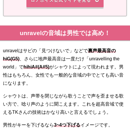
ロアボイス公式サイトを見る
unravelの音域は男性では高め！
unravelはサビの「見つけないで」などで
裏声最高音の
hiG(G5)
、さらに地声最高音は一度だけ「unravelling the
world」で
hihiA#(A#5)
がシャウトによって現われます。男
性はもちろん、女性でも一般的な音域の中でとても高い音
になります。
シャウトは、声帯を閉じながら歌うことで声を歪ませる歌
い方で、唸り声のように聞こえます。これを超高音域で使
えるTKさんの技術はかなり高いと言えるでしょう。
男性がキーを下げるなら
3~4つ下げる
イメージです。