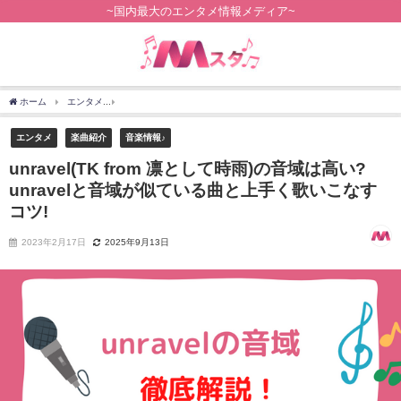
~国内最大のエンタメ情報メディア~
ホーム
エンタメ
unravel(TK from 凛として時雨)の音域は高い?unravelと音域
エンタメ
楽曲紹介
音楽情報♪
unravel(TK from 凛として時雨)の音域は高い?
unravelと音域が似ている曲と上手く歌いこなす
コツ!
2023年2月17日
2025年9月13日