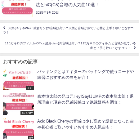
法とhiC(C5)音域の人気曲10選！
2025年9月20日
天樂(ゆうゆPfeat.鏡音リン)の音域は高い？天樂と音域が似ている曲と上手く歌いこなすコ
ツ！
115万キロのフィルム(Offical髭男dism)の音域は高い？115万キロのフィルムと音域が似ている
曲と上手く歌いこなすコツ！
おすすめの記事
バッキングとは？ギターのバッキングで使うコードや
練習におすすめの曲を紹介！
ギター
森本慎太郎の兄は元Hey!Say!JUMPの森本龍太郎！退
所理由と現在の兄弟関係は？絶縁疑惑も調査！
エンタメ雑学
Acid Black Cherryの音域は少し高め？話題になった曲
や初心者に歌いやすいおすすめ人気曲も！
音域