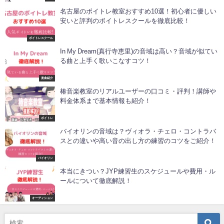
名古屋のボイトレ教室おすすめ10選！初心者に優しい
安いと評判のボイトレスクールを徹底比較！
ボイトレスクール
In My Dream(真行寺恵里)の音域は高い？音域が似てい
る曲と上手く歌いこなすコツ！
楽曲紹介
椿音楽教室のリアルユーザーの口コミ・評判！講師や
料金体系まで基本情報も紹介！
ボイトレ
バイオリンの音域は？ヴィオラ・チェロ・コントラバ
スとの違いや高い音の出し方の練習のコツをご紹介！
バイオリン
本当にきつい？JYP練習生のスケジュールや費用・ル
ールについて徹底解説！
オーディション