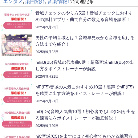
エンタメ
,
楽曲紹介
,
音楽情報♪
の関連記事
音域チェックのやり方5選！音域チェックにおすす
めの無料アプリ・曲で自分の歌える音域を診断！
2025年9月22日
男性の平均音域とは？音域早見表から音域を広げる
方法までを紹介！
2025年9月22日
hihiB(B5)音域の代表曲6選！超高音域hihiB(B5)の出
し方をボイストレーナーが解説！
2025年9月21日
hiF(F5)音域の人気曲おすすめ10選！裏声でhiF(F5)
を確実に出す方法をボイストレーナーが解説！
2025年9月21日
hiD(D5)音域人気曲10選！初心者でもhiD(D5)が出せ
る練習法をボイストレーナーが徹底解説！
2025年9月20日
hiC音域(C5)を出すには？初心者でもわかる練習方