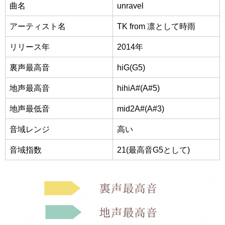
曲名
unravel
アーティスト名
TK from 凛として時雨
リリース年
2014年
裏声最高音
hiG(G5)
地声最高音
hihiA#(A#5)
地声最低音
mid2A#(A#3)
音域レンジ
高い
音域指数
21(最高音G5として)