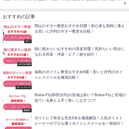
おすすめの記事
岡山のギター教室おすすめ10選！初心者も気軽に通え
る安いと評判のギター教室を比較！
ギター
朝に聴きたいおすすめの音楽30選！気持ちいい気分に
なれる邦楽・洋楽・ピアノ曲を紹介！
おすすめの音楽
福島のボイトレ教室おすすめ8選！安いと評判のボイ
トレスクールを徹底比較！
ボイトレスクール
Butter-Fly(和田光司)の音域は高い？Butter-Flyと音域が
似ている曲と上手く歌いこなすコツ!
楽曲紹介
ボイトレで有名な先生6名を徹底解説！人気ボイスト
レーナーやプロも通うボイトレスクールを一挙紹介！