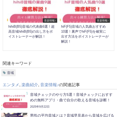
音楽情報♪
音楽情報♪
hihiB(B5)音域の代表曲6選！超
hiF(F5)音域の人気曲おすすめ
高音域hihiB(B5)の出し方をボ
10選！裏声でhiF(F5)を確実に
イストレーナーが解説！
出す方法をボイストレーナーが
解説！
関連キーワード
音域
エンタメ
,
楽曲紹介
,
音楽情報♪
の関連記事
音域チェックのやり方5選！音域チェックにおすす
めの無料アプリ・曲で自分の歌える音域を診断！
2025年9月22日
男性の平均音域とは？音域早見表から音域を広げる