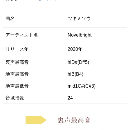
曲名
ツキミソウ
アーティスト名
Novelbright
リリース年
2020年
裏声最高音
hiD#(D#5)
地声最高音
hiB(B4)
地声最低音
mid1C#(C#3)
音域指数
24