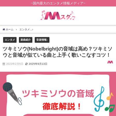
~国内最大のエンタメ情報メディア~
ホーム
エンタメ
ツキミソウ(Nobelbright)の音域は高め？ツキミソウと音域が似
エンタメ
楽曲紹介
音楽情報♪
ツキミソウ(Nobelbright)の音域は高め？ツキミソ
ウと音域が似ている曲と上手く歌いこなすコツ！
2023年2月5日
2025年9月13日