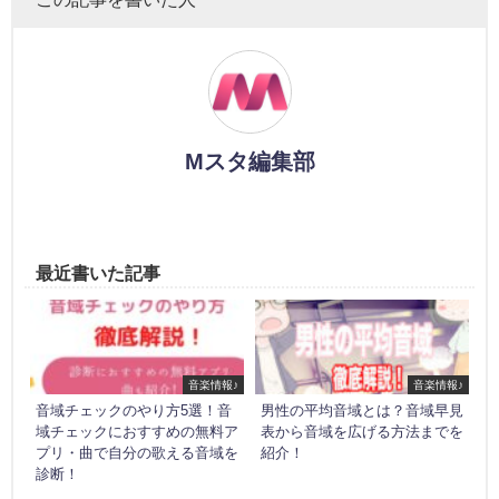
Mスタ編集部
最近書いた記事
音楽情報♪
音楽情報♪
音域チェックのやり方5選！音
男性の平均音域とは？音域早見
域チェックにおすすめの無料ア
表から音域を広げる方法までを
プリ・曲で自分の歌える音域を
紹介！
診断！