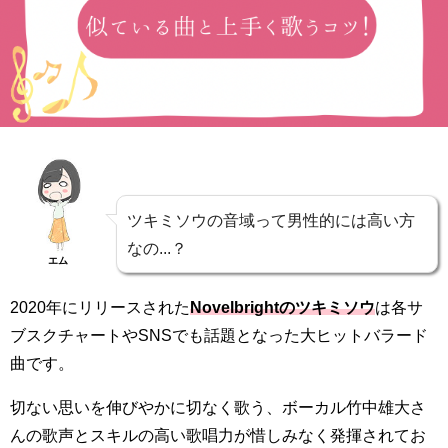
ツキミソウの音域って男性的には高い方
なの...？
エム
2020年にリリースされた
Novelbrightのツキミソウ
は各サ
ブスクチャートやSNSでも話題となった大ヒットバラード
曲です。
切ない思いを伸びやかに切なく歌う、ボーカル竹中雄大さ
んの歌声とスキルの高い歌唱力が惜しみなく発揮されてお